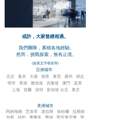
或許，大家曾經相遇。
我們團隊，累積各地經驗。
然而，挑戰探索，無有止境。
(按英文字母排序)
亞洲城巿
北京 曼谷 大連 德里 東莞 廣州 胡志
明市 香港 雅加達 吉隆坡 澳門 孟買
上海 首爾 深圳 新加坡 台北 東京
美洲城市
阿納海姆 芝加哥 達拉斯 洛杉磯 拉斯維
加斯 紐約 奧蘭多 費城 聖安東尼奧 聖
地亞哥 舊金山